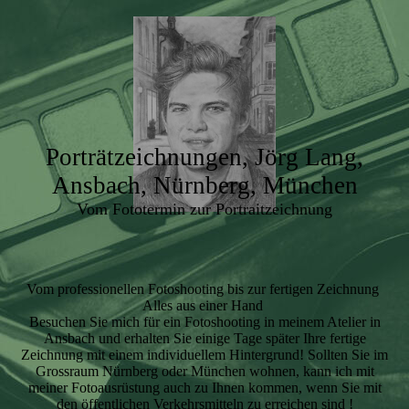
Porträtzeichnungen, Jörg Lang,
Ansbach, Nürnberg, München
Vom Fototermin zur Portraitzeichnung
Vom professionellen Fotoshooting bis zur fertigen Zeichnung
Alles aus einer Hand
Besuchen Sie mich für ein Fotoshooting in meinem Atelier in
Ansbach und erhalten Sie einige Tage später Ihre fertige
Zeichnung mit einem individuellem Hintergrund! Sollten Sie im
Grossraum Nürnberg oder München wohnen, kann ich mit
meiner Fotoausrüstung auch zu Ihnen kommen, wenn Sie mit
den öffentlichen Verkehrsmitteln zu erreichen sind !