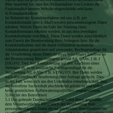
Bitte beachten Sie, dass bei Nichtannahme von Cookies die
Funktionalität unserer Website eingeschränkt sein kann.
4) Kontaktaufnahme
Im Rahmen der Kontaktaufnahme mit uns (z.B. per
Kontaktformular oder E-Mail) werden personenbezogene Daten
erhoben. Welche Daten im Falle der Nutzung eines
Kontaktformulars erhoben werden, ist aus dem jeweiligen
Kontaktformular ersichtlich. Diese Daten werden ausschließlich
zum Zweck der Beantwortung Ihres Anliegens bzw. für die
Kontaktaufnahme und die damit verbundene technische
Administration gespeichert und verwendet. Rechtsgrundlage für
die Verarbeitung dieser Daten ist unser berechtigtes Interesse an
der Beantwortung Ihres Anliegens gemäß Art. 6 Abs. 1 lit. f
DSGVO. Zielt Ihre Kontaktierung auf den Abschluss eines
Vertrages ab, so ist zusätzliche Rechtsgrundlage für die
Verarbeitung Art. 6 Abs. 1 lit. b DSGVO. Ihre Daten werden
nach abschließender Bearbeitung Ihrer Anfrage gelöscht. Dies
ist der Fall, wenn sich aus den Umständen entnehmen lässt, dass
der betroffene Sachverhalt abschließend geklärt ist und sofern
keine gesetzlichen Aufbewahrungspflichten entgegenstehen.
5) Rechte des Betroffenen
5.1 Das geltende Datenschutzrecht gewährt Ihnen gegenüber
dem Verantwortlichen hinsichtlich der Verarbeitung Ihrer
personenbezogenen Daten die nachstehenden Betroffenenrechte