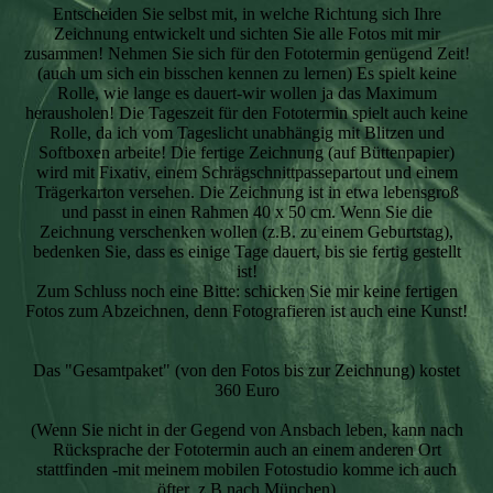
Entscheiden Sie selbst mit, in welche Richtung sich Ihre
Zeichnung entwickelt und sichten Sie alle Fotos mit mir
zusammen! Nehmen Sie sich für den Fototermin genügend Zeit!
(auch um sich ein bisschen kennen zu lernen) Es spielt keine
Rolle, wie lange es dauert-wir wollen ja das Maximum
herausholen! Die Tageszeit für den Fototermin spielt auch keine
Rolle, da ich vom Tageslicht unabhängig mit Blitzen und
Softboxen arbeite! Die fertige Zeichnung (auf Büttenpapier)
wird mit Fixativ, einem Schrägschnittpassepartout und einem
Trägerkarton versehen. Die Zeichnung ist in etwa lebensgroß
und passt in einen Rahmen 40 x 50 cm. Wenn Sie die
Zeichnung verschenken wollen (z.B. zu einem Geburtstag),
bedenken Sie, dass es einige Tage dauert, bis sie fertig gestellt
ist!
Zum Schluss noch eine Bitte: schicken Sie mir keine fertigen
Fotos zum Abzeichnen, denn Fotografieren ist auch eine Kunst!
Das "Gesamtpaket" (von den Fotos bis zur Zeichnung) kostet
360 Euro
(Wenn Sie nicht in der Gegend von Ansbach leben, kann nach
Rücksprache der Fototermin auch an einem anderen Ort
stattfinden -mit meinem mobilen Fotostudio komme ich auch
öfter z.B.nach München)