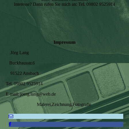
Interesse? Dann rufen Sie mich an: Tel. 09802 9525914
Impressum
Jörg Lang
Buckhausstr.6
91522 Ansbach
Tel. 09802 9525914
E-mail: joerg.lang@web.de
Malerei,Zeichnung,Fotografie