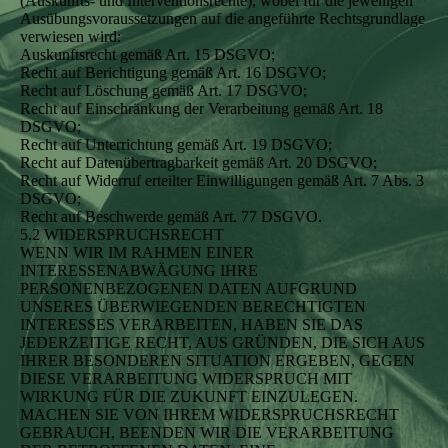
(Auskunfts- und Interventionsrechte), wobei für die jeweiligen
Ausübungsvoraussetzungen auf die angeführte Rechtsgrundlage
verwiesen wird:
Auskunftsrecht gemäß Art. 15 DSGVO;
Recht auf Berichtigung gemäß Art. 16 DSGVO;
Recht auf Löschung gemäß Art. 17 DSGVO;
Recht auf Einschränkung der Verarbeitung gemäß Art. 18
DSGVO;
Recht auf Unterrichtung gemäß Art. 19 DSGVO;
Recht auf Datenübertragbarkeit gemäß Art. 20 DSGVO;
Recht auf Widerruf erteilter Einwilligungen gemäß Art. 7 Abs. 3
DSGVO;
Recht auf Beschwerde gemäß Art. 77 DSGVO.
5.2 WIDERSPRUCHSRECHT
WENN WIR IM RAHMEN EINER
INTERESSENABWÄGUNG IHRE
PERSONENBEZOGENEN DATEN AUFGRUND
UNSERES ÜBERWIEGENDEN BERECHTIGTEN
INTERESSES VERARBEITEN, HABEN SIE DAS
JEDERZEITIGE RECHT, AUS GRÜNDEN, DIE SICH AUS
IHRER BESONDEREN SITUATION ERGEBEN, GEGEN
DIESE VERARBEITUNG WIDERSPRUCH MIT
WIRKUNG FÜR DIE ZUKUNFT EINZULEGEN.
MACHEN SIE VON IHREM WIDERSPRUCHSRECHT
GEBRAUCH, BEENDEN WIR DIE VERARBEITUNG