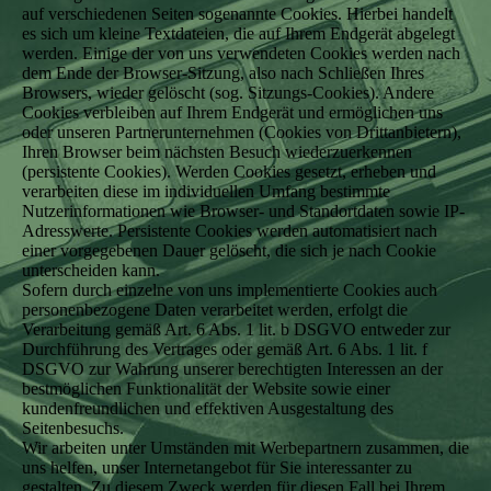
auf verschiedenen Seiten sogenannte Cookies. Hierbei handelt
es sich um kleine Textdateien, die auf Ihrem Endgerät abgelegt
werden. Einige der von uns verwendeten Cookies werden nach
dem Ende der Browser-Sitzung, also nach Schließen Ihres
Browsers, wieder gelöscht (sog. Sitzungs-Cookies). Andere
Cookies verbleiben auf Ihrem Endgerät und ermöglichen uns
oder unseren Partnerunternehmen (Cookies von Drittanbietern),
Ihren Browser beim nächsten Besuch wiederzuerkennen
(persistente Cookies). Werden Cookies gesetzt, erheben und
verarbeiten diese im individuellen Umfang bestimmte
Nutzerinformationen wie Browser- und Standortdaten sowie IP-
Adresswerte. Persistente Cookies werden automatisiert nach
einer vorgegebenen Dauer gelöscht, die sich je nach Cookie
unterscheiden kann.
Sofern durch einzelne von uns implementierte Cookies auch
personenbezogene Daten verarbeitet werden, erfolgt die
Verarbeitung gemäß Art. 6 Abs. 1 lit. b DSGVO entweder zur
Durchführung des Vertrages oder gemäß Art. 6 Abs. 1 lit. f
DSGVO zur Wahrung unserer berechtigten Interessen an der
bestmöglichen Funktionalität der Website sowie einer
kundenfreundlichen und effektiven Ausgestaltung des
Seitenbesuchs.
Wir arbeiten unter Umständen mit Werbepartnern zusammen, die
uns helfen, unser Internetangebot für Sie interessanter zu
gestalten. Zu diesem Zweck werden für diesen Fall bei Ihrem