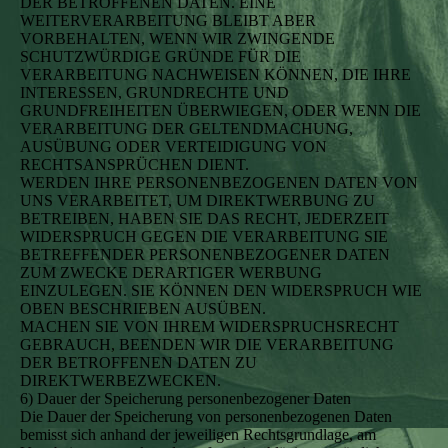
DER BETROFFENEN DATEN. EINE
WEITERVERARBEITUNG BLEIBT ABER
VORBEHALTEN, WENN WIR ZWINGENDE
SCHUTZWÜRDIGE GRÜNDE FÜR DIE
VERARBEITUNG NACHWEISEN KÖNNEN, DIE IHRE
INTERESSEN, GRUNDRECHTE UND
GRUNDFREIHEITEN ÜBERWIEGEN, ODER WENN DIE
VERARBEITUNG DER GELTENDMACHUNG,
AUSÜBUNG ODER VERTEIDIGUNG VON
RECHTSANSPRÜCHEN DIENT.
WERDEN IHRE PERSONENBEZOGENEN DATEN VON
UNS VERARBEITET, UM DIREKTWERBUNG ZU
BETREIBEN, HABEN SIE DAS RECHT, JEDERZEIT
WIDERSPRUCH GEGEN DIE VERARBEITUNG SIE
BETREFFENDER PERSONENBEZOGENER DATEN
ZUM ZWECKE DERARTIGER WERBUNG
EINZULEGEN. SIE KÖNNEN DEN WIDERSPRUCH WIE
OBEN BESCHRIEBEN AUSÜBEN.
MACHEN SIE VON IHREM WIDERSPRUCHSRECHT
GEBRAUCH, BEENDEN WIR DIE VERARBEITUNG
DER BETROFFENEN DATEN ZU
DIREKTWERBEZWECKEN.
6) Dauer der Speicherung personenbezogener Daten
Die Dauer der Speicherung von personenbezogenen Daten
bemisst sich anhand der jeweiligen Rechtsgrundlage, am