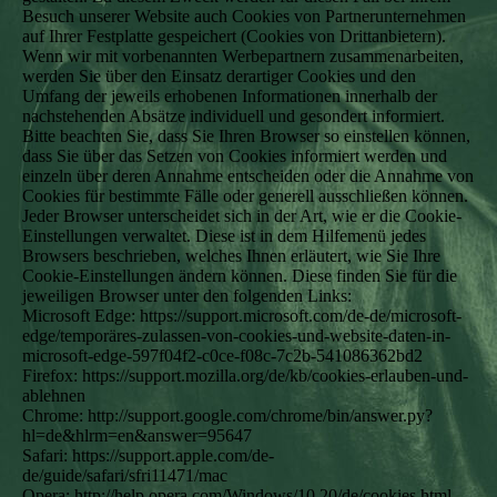
Besuch unserer Website auch Cookies von Partnerunternehmen
auf Ihrer Festplatte gespeichert (Cookies von Drittanbietern).
Wenn wir mit vorbenannten Werbepartnern zusammenarbeiten,
werden Sie über den Einsatz derartiger Cookies und den
Umfang der jeweils erhobenen Informationen innerhalb der
nachstehenden Absätze individuell und gesondert informiert.
Bitte beachten Sie, dass Sie Ihren Browser so einstellen können,
dass Sie über das Setzen von Cookies informiert werden und
einzeln über deren Annahme entscheiden oder die Annahme von
Cookies für bestimmte Fälle oder generell ausschließen können.
Jeder Browser unterscheidet sich in der Art, wie er die Cookie-
Einstellungen verwaltet. Diese ist in dem Hilfemenü jedes
Browsers beschrieben, welches Ihnen erläutert, wie Sie Ihre
Cookie-Einstellungen ändern können. Diese finden Sie für die
jeweiligen Browser unter den folgenden Links:
Microsoft Edge: https://support.microsoft.com/de-de/microsoft-
edge/temporäres-zulassen-von-cookies-und-website-daten-in-
microsoft-edge-597f04f2-c0ce-f08c-7c2b-541086362bd2
Firefox: https://support.mozilla.org/de/kb/cookies-erlauben-und-
ablehnen
Chrome: http://support.google.com/chrome/bin/answer.py?
hl=de&hlrm=en&answer=95647
Safari: https://support.apple.com/de-
de/guide/safari/sfri11471/mac
Opera: http://help.opera.com/Windows/10.20/de/cookies.html