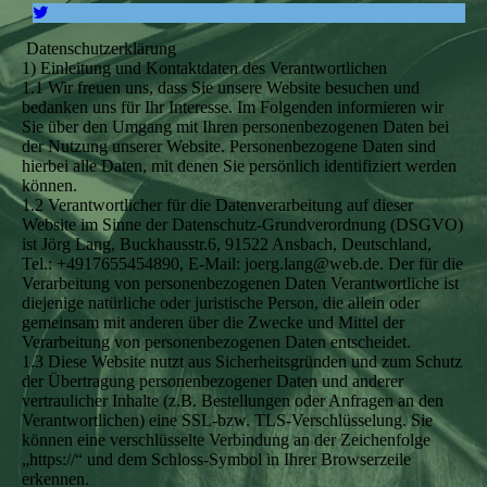
Datenschutzerklärung
1) Einleitung und Kontaktdaten des Verantwortlichen
1.1 Wir freuen uns, dass Sie unsere Website besuchen und
bedanken uns für Ihr Interesse. Im Folgenden informieren wir
Sie über den Umgang mit Ihren personenbezogenen Daten bei
der Nutzung unserer Website. Personenbezogene Daten sind
hierbei alle Daten, mit denen Sie persönlich identifiziert werden
können.
1.2 Verantwortlicher für die Datenverarbeitung auf dieser
Website im Sinne der Datenschutz-Grundverordnung (DSGVO)
ist Jörg Lang, Buckhausstr.6, 91522 Ansbach, Deutschland,
Tel.: +4917655454890, E-Mail: joerg.lang@web.de. Der für die
Verarbeitung von personenbezogenen Daten Verantwortliche ist
diejenige natürliche oder juristische Person, die allein oder
gemeinsam mit anderen über die Zwecke und Mittel der
Verarbeitung von personenbezogenen Daten entscheidet.
1.3 Diese Website nutzt aus Sicherheitsgründen und zum Schutz
der Übertragung personenbezogener Daten und anderer
vertraulicher Inhalte (z.B. Bestellungen oder Anfragen an den
Verantwortlichen) eine SSL-bzw. TLS-Verschlüsselung. Sie
können eine verschlüsselte Verbindung an der Zeichenfolge
„https://“ und dem Schloss-Symbol in Ihrer Browserzeile
erkennen.