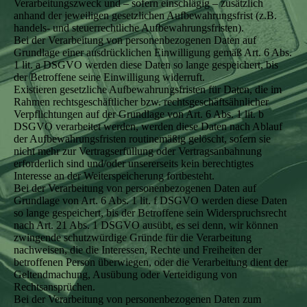
Verarbeitungszweck und – sofern einschlägig – zusätzlich
anhand der jeweiligen gesetzlichen Aufbewahrungsfrist (z.B.
handels- und steuerrechtliche Aufbewahrungsfristen).
Bei der Verarbeitung von personenbezogenen Daten auf
Grundlage einer ausdrücklichen Einwilligung gemäß Art. 6 Abs.
1 lit. a DSGVO werden diese Daten so lange gespeichert, bis
der Betroffene seine Einwilligung widerruft.
Existieren gesetzliche Aufbewahrungsfristen für Daten, die im
Rahmen rechtsgeschäftlicher bzw. rechtsgeschäftsähnlicher
Verpflichtungen auf der Grundlage von Art. 6 Abs. 1 lit. b
DSGVO verarbeitet werden, werden diese Daten nach Ablauf
der Aufbewahrungsfristen routinemäßig gelöscht, sofern sie
nicht mehr zur Vertragserfüllung oder Vertragsanbahnung
erforderlich sind und/oder unsererseits kein berechtigtes
Interesse an der Weiterspeicherung fortbesteht.
Bei der Verarbeitung von personenbezogenen Daten auf
Grundlage von Art. 6 Abs. 1 lit. f DSGVO werden diese Daten
so lange gespeichert, bis der Betroffene sein Widerspruchsrecht
nach Art. 21 Abs. 1 DSGVO ausübt, es sei denn, wir können
zwingende schutzwürdige Gründe für die Verarbeitung
nachweisen, die die Interessen, Rechte und Freiheiten der
betroffenen Person überwiegen, oder die Verarbeitung dient der
Geltendmachung, Ausübung oder Verteidigung von
Rechtsansprüchen.
Bei der Verarbeitung von personenbezogenen Daten zum